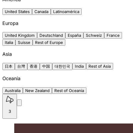
United States
Canada
Latinoamérica
Europa
United Kingdom
Deutschland
España
Schweiz
France
Italia
Suisse
Rest of Europe
Asia
日本
台灣
香港
中国
대한민국
India
Rest of Asia
Oceanía
Australia
New Zealand
Rest of Oceania
3