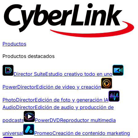
Productos
Productos destacados
Director Suite
Estudio creativo todo en uno
PowerDirector
Edición de video y creación
PhotoDirector
Edición de foto y generación IA
AudioDirector
Edición de audio y producción de
podcasts
PowerDVD
Reproductor multimedia
universal
Promeo
Creación de contenido marketing