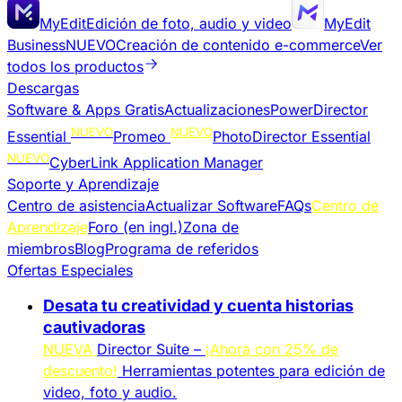
MyEdit
Edición de foto, audio y video
MyEdit
Business
NUEVO
Creación de contenido e-commerce
Ver
todos los productos
Descargas
Software & Apps Gratis
Actualizaciones
PowerDirector
NUEVO
NUEVO
Essential
Promeo
PhotoDirector Essential
NUEVO
CyberLink Application Manager
Soporte y Aprendizaje
Centro de asistencia
Actualizar Software
FAQs
Centro de
Aprendizaje
Foro (en ingl.)
Zona de
miembros
Blog
Programa de referidos
Ofertas Especiales
Desata tu creatividad y cuenta historias
cautivadoras
NUEVA
Director Suite –
¡Ahora con 25% de
descuento!
Herramientas potentes para edición de
video, foto y audio.