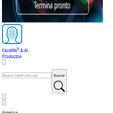
®
FaceMe
& AI
Productos
Buscar
América