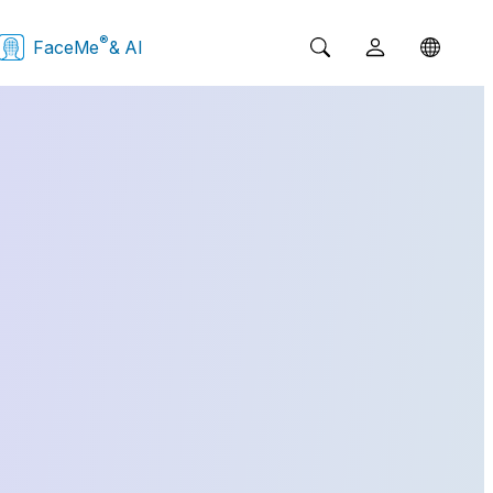
®
FaceMe
& AI