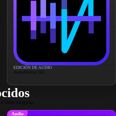
EDICIÓN DE AUDIO
AudioDirector 365
ocidos
 al último fotograma.
Audio