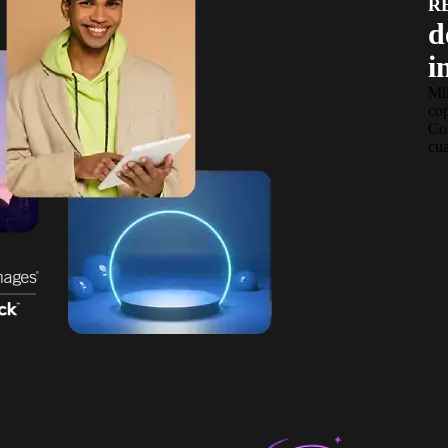
R
d
i
Mil
co
Col
cua