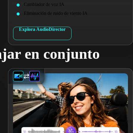
Cambiador de voz IA
Eliminación de ruido de viento IA
Explora AudioDirector
jar en conjunto
⇄