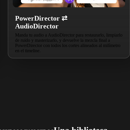
PowerDirector ⇄
AudioDirector
Manda tu audio a AudioDirector para restaurarlo, limpiarlo
de ruido y masterizarlo, y devuelve la mezcla final a
PowerDirector con todos los cortes alineados al milímetro
en el timeline.