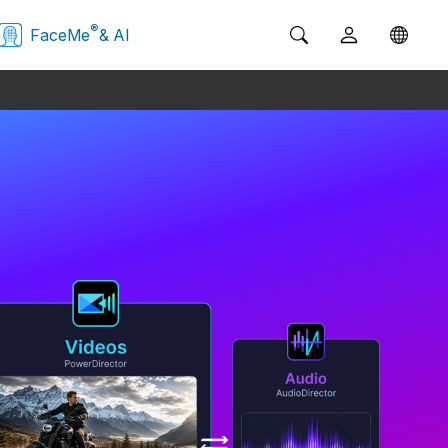
®
FaceMe
& AI