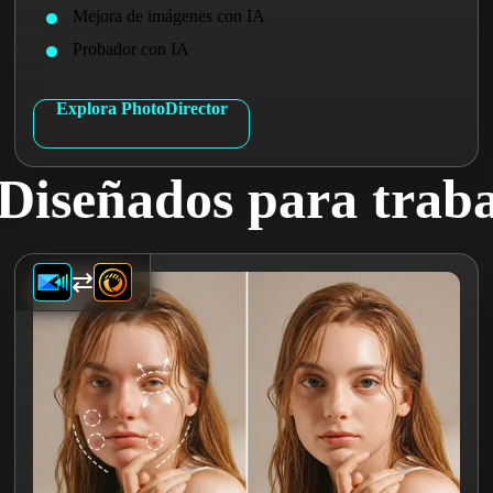
Mejora de imágenes con IA
Probador con IA
Explora PhotoDirector
Diseñados para traba
⇄