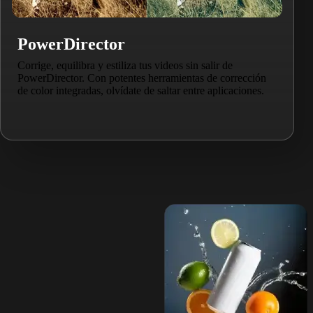
PowerDirector
Corrige, equilibra y estiliza tus videos sin salir de
PowerDirector. Con potentes herramientas de corrección
de color integradas, olvídate de saltar entre aplicaciones.