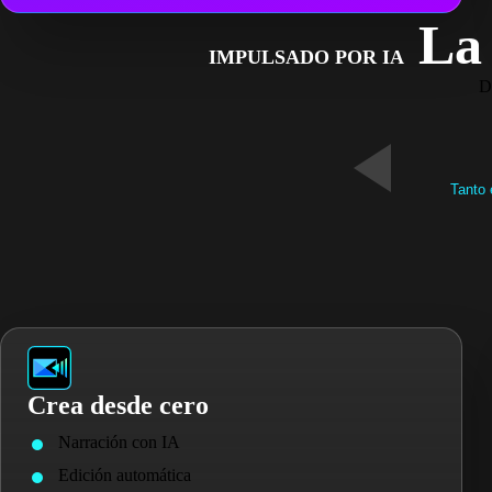
La 
IMPULSADO POR IA
D
Tanto 
Crea desde cero
Narración con IA
Edición automática