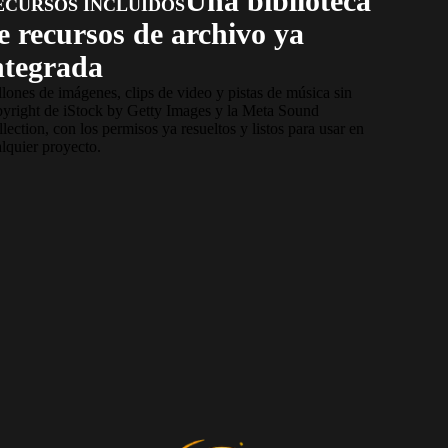
Una biblioteca
ECURSOS INCLUIDOS
e recursos de archivo ya
ntegrada
lones de imágenes, clips de video y pistas de música sin
pyright de iStock by Getty Images y la Meta Sound
lection, con los permisos ya resueltos y listos para usar en
lquier proyecto.