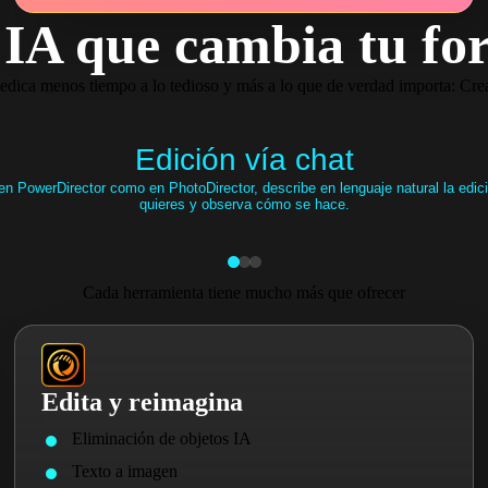
IA que cambia tu fo
edica menos tiempo a lo tedioso y más a lo que de verdad importa: Crea
Edición vía chat
en PowerDirector como en PhotoDirector, describe en lenguaje natural la edic
quieres y observa cómo se hace.
Cada herramienta tiene mucho más que ofrecer
Edita y reimagina
Eliminación de objetos IA
Texto a imagen