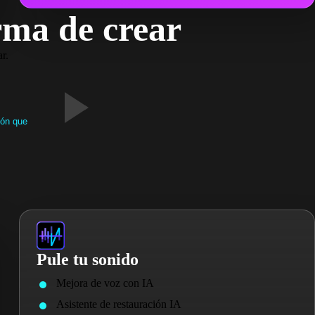
rma de crear
r.
ión que
Pule tu sonido
Mejora de voz con IA
Asistente de restauración IA