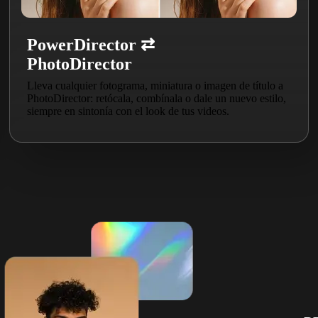
PowerDirector ⇄
PhotoDirector
Lleva cualquier fotograma, miniatura o imagen de título a
PhotoDirector: retócala, combínala o dale un nuevo estilo,
siempre en sintonía con el look de tus videos.