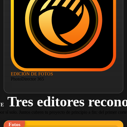
EDICIÓN DE FOTOS
PhotoDirector 365
Tres editores recon
YE
r sí solo. Juntos cubren tu proyecto de principio a fin: del primer corte
Fotos