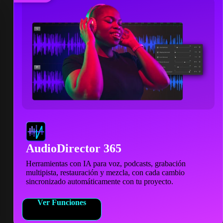
AudioDirector 365
Herramientas con IA para voz, podcasts, grabación
multipista, restauración y mezcla, con cada cambio
sincronizado automáticamente con tu proyecto.
Ver Funciones