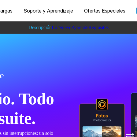
argas
Soporte y Aprendizaje
Ofertas Especiales
Descripción
Lo Nuevo
Aprende
Requisitos
e
io. Todo
uite.
 sin interrupciones: un solo