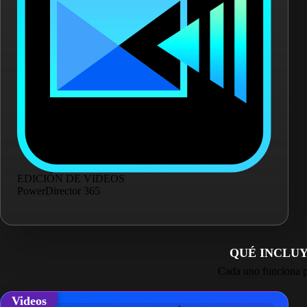
EDICIÓN DE VIDEOS
PowerDirector 365
QUÉ INCLU
Cada uno funciona po
Videos