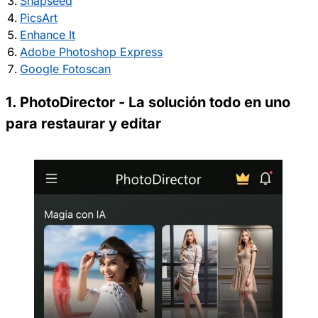
Snapseed
PicsArt
Enhance It
Adobe Photoshop Express
Google Fotoscan
1. PhotoDirector - La solución todo en uno
para restaurar y editar