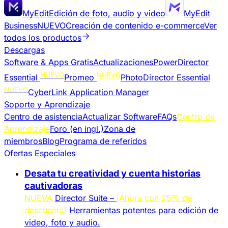
MyEdit
Edición de foto, audio y video
MyEdit
Business
NUEVO
Creación de contenido e-commerce
Ver
todos los productos
Descargas
Software & Apps Gratis
Actualizaciones
PowerDirector
NUEVO
NUEVO
Essential
Promeo
PhotoDirector Essential
NUEVO
CyberLink Application Manager
Soporte y Aprendizaje
Centro de asistencia
Actualizar Software
FAQs
Centro de
Aprendizaje
Foro (en ingl.)
Zona de
miembros
Blog
Programa de referidos
Ofertas Especiales
Desata tu creatividad y cuenta historias
cautivadoras
NUEVA
Director Suite –
¡Ahora con 25% de
descuento!
Herramientas potentes para edición de
video, foto y audio.