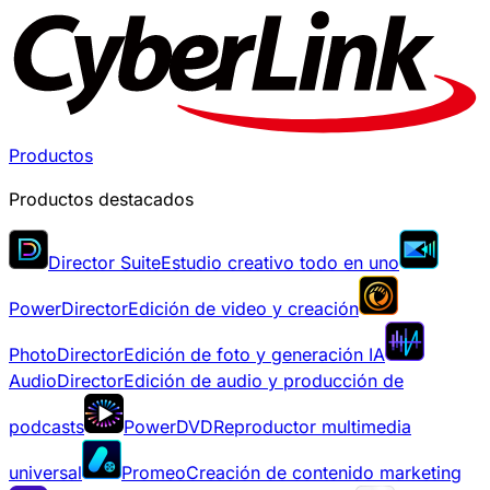
Productos
Productos destacados
Director Suite
Estudio creativo todo en uno
PowerDirector
Edición de video y creación
PhotoDirector
Edición de foto y generación IA
AudioDirector
Edición de audio y producción de
podcasts
PowerDVD
Reproductor multimedia
universal
Promeo
Creación de contenido marketing