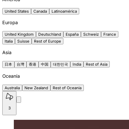
United States
Canada
Latinoamérica
Europa
United Kingdom
Deutschland
España
Schweiz
France
Italia
Suisse
Rest of Europe
Asia
日本
台灣
香港
中国
대한민국
India
Rest of Asia
Oceanía
Australia
New Zealand
Rest of Oceania
3