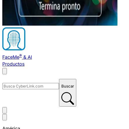
®
FaceMe
& AI
Productos
Buscar
América