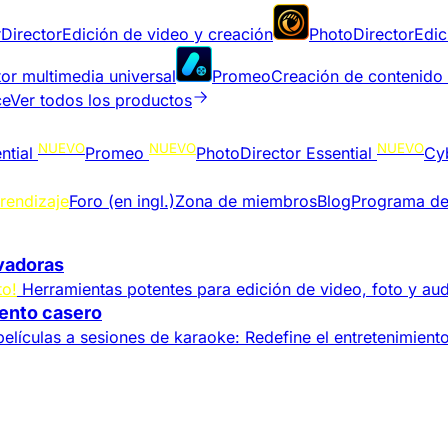
Director
Edición de video y creación
PhotoDirector
Edic
or multimedia universal
Promeo
Creación de contenido
ce
Ver todos los productos
NUEVO
NUEVO
NUEVO
ntial
Promeo
PhotoDirector Essential
Cy
rendizaje
Foro (en ingl.)
Zona de miembros
Blog
Programa de
ivadoras
to!
Herramientas potentes para edición de video, foto y aud
iento casero
elículas a sesiones de karaoke: Redefine el entretenimient