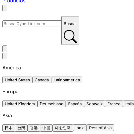
Productos
Buscar
América
United States
Canada
Latinoamérica
Europa
United Kingdom
Deutschland
España
Schweiz
France
Italia
Asia
日本
台灣
香港
中国
대한민국
India
Rest of Asia