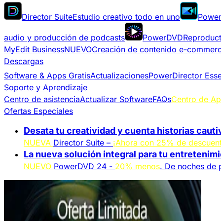
Director Suite
Estudio creativo todo en uno
Power
audio y producción de podcasts
PowerDVD
Reproduct
MyEdit Business
NUEVO
Creación de contenido e-commer
Descargas
Software & Apps Gratis
Actualizaciones
PowerDirector Esse
Soporte y Aprendizaje
Centro de asistencia
Actualizar Software
FAQs
Centro de Ap
Ofertas Especiales
Desata tu creatividad y cuenta historias caut
NUEVA
Director Suite –
¡Ahora con 25% de descuen
La nueva solución integral para tu entretenim
NUEVO
PowerDVD 24 -
20% menos
. De noches de p