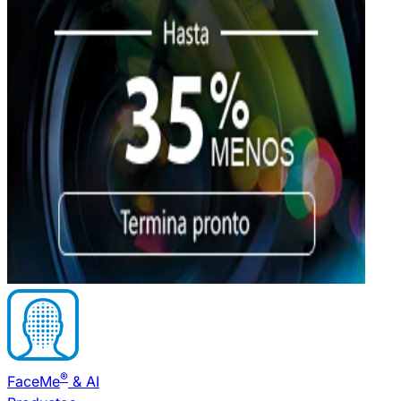
®
FaceMe
& AI