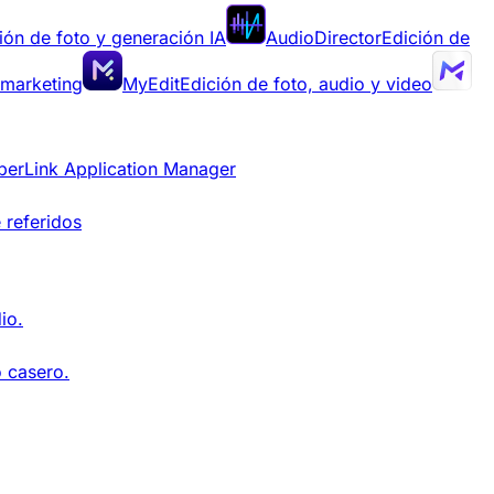
ión de foto y generación IA
AudioDirector
Edición de
 marketing
MyEdit
Edición de foto, audio y video
berLink Application Manager
 referidos
io.
o casero.