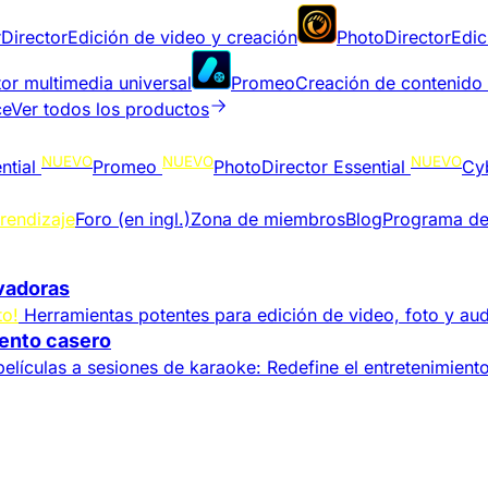
Director
Edición de video y creación
PhotoDirector
Edic
or multimedia universal
Promeo
Creación de contenido
ce
Ver todos los productos
NUEVO
NUEVO
NUEVO
ntial
Promeo
PhotoDirector Essential
Cy
rendizaje
Foro (en ingl.)
Zona de miembros
Blog
Programa de
ivadoras
to!
Herramientas potentes para edición de video, foto y aud
iento casero
elículas a sesiones de karaoke: Redefine el entretenimient