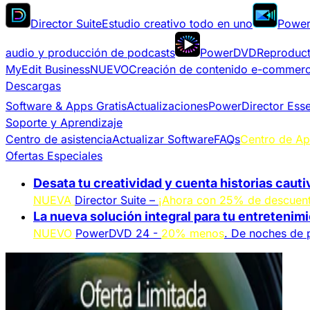
Director Suite
Estudio creativo todo en uno
Power
audio y producción de podcasts
PowerDVD
Reproduct
MyEdit Business
NUEVO
Creación de contenido e-commer
Descargas
Software & Apps Gratis
Actualizaciones
PowerDirector Esse
Soporte y Aprendizaje
Centro de asistencia
Actualizar Software
FAQs
Centro de Ap
Ofertas Especiales
Desata tu creatividad y cuenta historias caut
NUEVA
Director Suite –
¡Ahora con 25% de descuen
La nueva solución integral para tu entretenim
NUEVO
PowerDVD 24 -
20% menos
. De noches de p