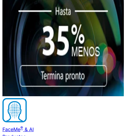
®
FaceMe
& AI