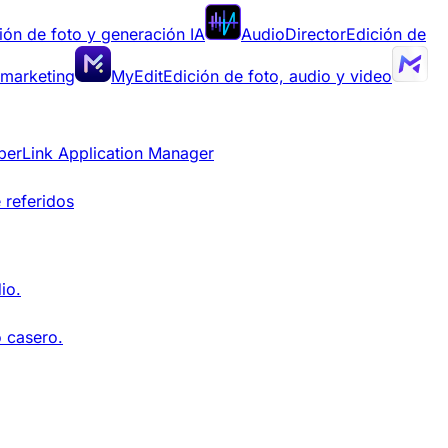
ión de foto y generación IA
AudioDirector
Edición de
 marketing
MyEdit
Edición de foto, audio y video
berLink Application Manager
 referidos
io.
o casero.