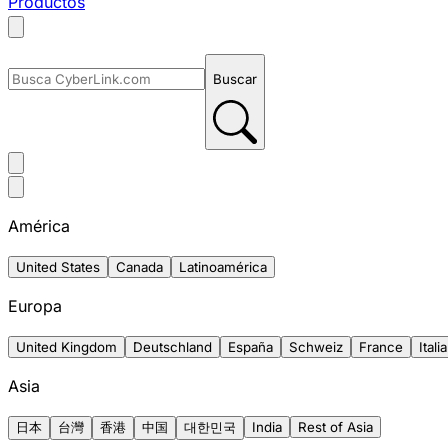
Productos
Buscar
América
United States
Canada
Latinoamérica
Europa
United Kingdom
Deutschland
España
Schweiz
France
Italia
Asia
日本
台灣
香港
中国
대한민국
India
Rest of Asia