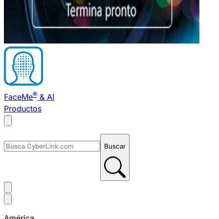
®
FaceMe
& AI
Productos
Buscar
América