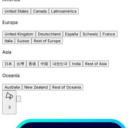
United States
Canada
Latinoamérica
Europa
United Kingdom
Deutschland
España
Schweiz
France
Italia
Suisse
Rest of Europe
Asia
日本
台灣
香港
中国
대한민국
India
Rest of Asia
Oceanía
Australia
New Zealand
Rest of Oceania
3