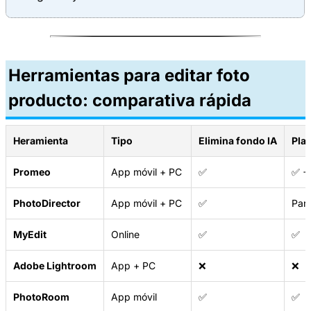
Herramientas para editar foto
producto: comparativa rápida
Heramienta
Tipo
Elimina fondo IA
Pla
Promeo
App móvil + PC
✅
✅ +
PhotoDirector
App móvil + PC
✅
Parc
MyEdit
Online
✅
✅
Adobe Lightroom
App + PC
❌
❌
PhotoRoom
App móvil
✅
✅