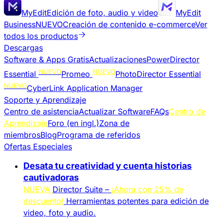
MyEdit
Edición de foto, audio y video
MyEdit
Business
NUEVO
Creación de contenido e-commerce
Ver
todos los productos
Descargas
Software & Apps Gratis
Actualizaciones
PowerDirector
NUEVO
NUEVO
Essential
Promeo
PhotoDirector Essential
NUEVO
CyberLink Application Manager
Soporte y Aprendizaje
Centro de asistencia
Actualizar Software
FAQs
Centro de
Aprendizaje
Foro (en ingl.)
Zona de
miembros
Blog
Programa de referidos
Ofertas Especiales
Desata tu creatividad y cuenta historias
cautivadoras
NUEVA
Director Suite –
¡Ahora con 25% de
descuento!
Herramientas potentes para edición de
video, foto y audio.