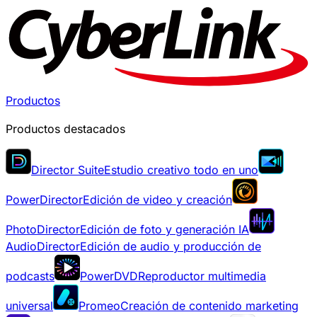
Productos
Productos destacados
Director Suite
Estudio creativo todo en uno
PowerDirector
Edición de video y creación
PhotoDirector
Edición de foto y generación IA
AudioDirector
Edición de audio y producción de
podcasts
PowerDVD
Reproductor multimedia
universal
Promeo
Creación de contenido marketing