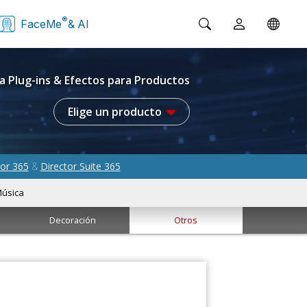
®
FaceMe
& AI
a Plug-ins & Efectos para Productos
Elige un producto
or 365
Director Suite 365
&
úsica
Decoración
Otros