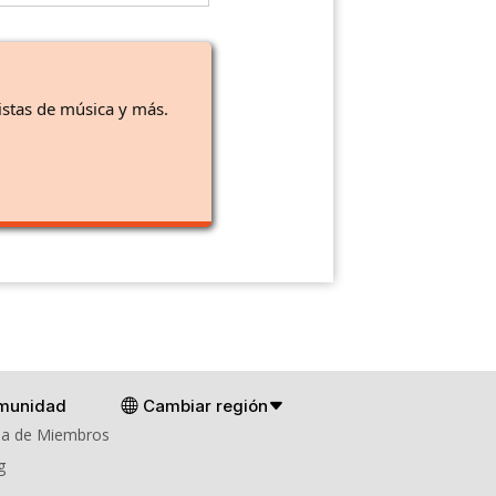
istas de música y más.
munidad
Cambiar región
a de Miembros
g