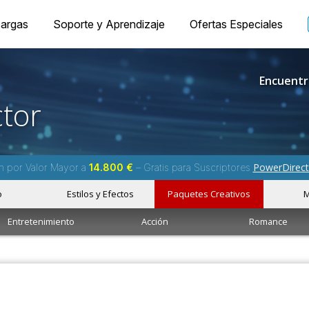
argas
Soporte y Aprendizaje
Ofertas Especiales
Encuentr
tor
PowerDirect
m por Valor Mayor a
14.800 €
– Gratis para Suscriptores
o
Estilos y Efectos
Paquetes Creativos
M
Entretenimiento
Acción
Romance