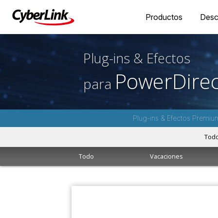
Productos
Desc
Plug-ins & Efectos
PowerDirec
para
Plug-ins & Efectos Premiu
Tod
Todo
Vacaciones