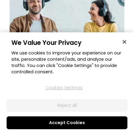
We Value Your Privacy
We use cookies to improve your experience on our
site, personalize content/ads, and analyze our
Auto Nivel
traffic. You can click "Cookie Settings" to provide
Ajusta automáticamente el nivel de volumen de diálogos y voces
controlled consent.
que asegura mayor consistencia y balance a lo largo de tu
proyecto, para una experiencia optimizada sin repentinas
variaciones de volumen.
Cookies Settings
Reject All
Accept Cookies