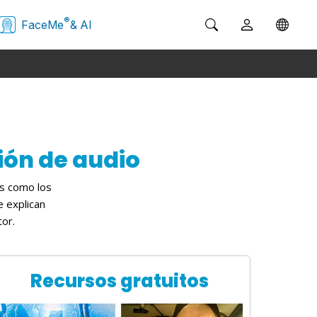
®
FaceMe
& AI
ión de audio
es como los
e explican
or.
Recursos gratuitos