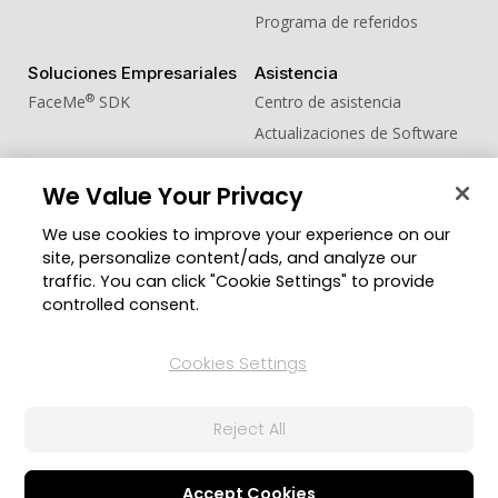
Programa de referidos
Soluciones Empresariales
Asistencia
®
FaceMe
SDK
Centro de asistencia
Actualizaciones de Software
Centro de Aprendizaje
We Value Your Privacy
Comunidad
Cambiar región
We use cookies to improve your experience on our
Zona de Miembros
site, personalize content/ads, and analyze our
Blog
traffic. You can click "Cookie Settings" to provide
controlled consent.
Síguenos
Cookies Settings
© 2026 CyberLink Corp. Todos los derechos
Reject All
reservados.
Política de privacidad
Condiciones de Servicio
Configuración de cookies
Accept Cookies