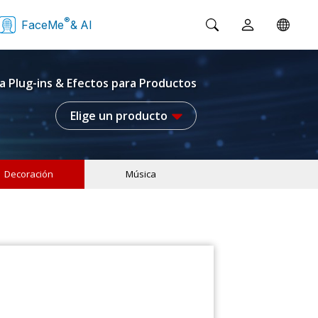
®
FaceMe
& AI
a Plug-ins & Efectos para Productos
Elige un producto
Decoración
Música