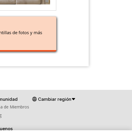
ntillas de fotos y más
munidad
Cambiar región
a de Miembros
g
guenos