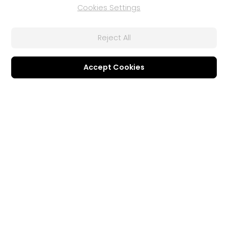
Cookies Settings
Reject All
Accept Cookies
1 feb 2025
Plantillas de texto en modo Diseñar:
Ahora, al usar el modo Diseñar, puedes acceder a una
variedad de plantillas de texto para optimizar tu flujo de
trabajo.