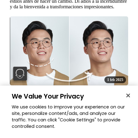
estilos antes de hacer un cambio. Di adiós a la incertidumbre
y da la bienvenida a transformaciones impresionantes.
1 feb 2025
Retoque facial: Mandíbula
We Value Your Privacy
Define los contornos de la mandíbula en tus fotos para lograr
una apariencia equilibrada y naturalmente esculpida.
We use cookies to improve your experience on our
site, personalize content/ads, and analyze our
traffic. You can click "Cookie Settings" to provide
controlled consent.