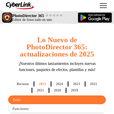
PhotoDirector 365
Editor de fotos todo en uno
Lo Nuevo
Lo Nuevo de
PhotoDirector 365:
actualizaciones de 2025
¡Nuestros últimos lanzamientos incluyen nuevas
funciones, paquetes de efectos, plantillas y más!
Reciente
2025
2024
2023
2022
2021
2020
2019
Filter
Todo
updates
by
Funciones
type