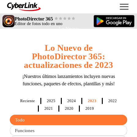
PhotoDirector 365
Editor de fotos todo en uno
Lo Nuevo
Lo Nuevo de
PhotoDirector 365:
actualizaciones de 2023
¡Nuestros últimos lanzamientos incluyen nuevas
funciones, paquetes de efectos, plantillas y más!
Reciente
2025
2024
2023
2022
2021
2020
2019
Filter
Todo
updates
by
Funciones
type