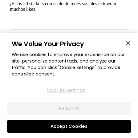
¡Estos 20 stickers con estilo de redes sociales te traerán
muchos likes!
We Value Your Privacy
ABR
2023
We use cookies to improve your experience on our
site, personalize content/ads, and analyze our
traffic. You can click "Cookie Settings" to provide
Nuevas funciones
controlled consent.
Cookies Settings
Reject All
Accept Cookies