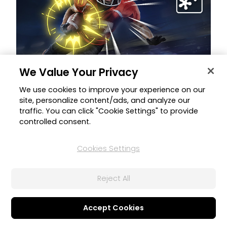
We Value Your Privacy
7 jul 2022
We use cookies to improve your experience on our
site, personalize content/ads, and analyze our
Stickers Efectos Especiales
traffic. You can click "Cookie Settings" to provide
Lleva tus fotos más allá con efectos especiales. Aplica ya
controlled consent.
estos 30 stickers únicos.
Cookies Settings
Reject All
Accept Cookies