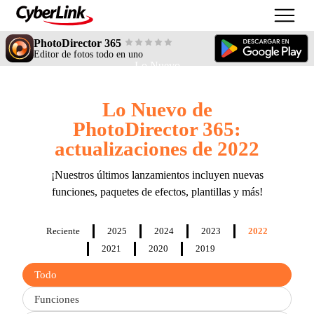
PhotoDirector 365
Editor de fotos todo en uno
Lo Nuevo
Lo Nuevo de
PhotoDirector 365:
actualizaciones de 2022
¡Nuestros últimos lanzamientos incluyen nuevas
funciones, paquetes de efectos, plantillas y más!
Reciente
2025
2024
2023
2022
2021
2020
2019
Filter
Todo
updates
by
Funciones
type