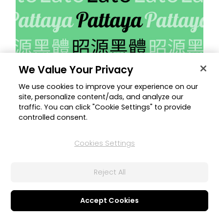
We Value Your Privacy
7 oct 2021
We use cookies to improve your experience on our
site, personalize content/ads, and analyze our
NUEVAS Fuentes
traffic. You can click "Cookie Settings" to provide
Crea inspiradores diseños con bella tipografía con estas
controlled consent.
nuevas fuentes.
PhotoDirector
Cookies Settings
Reject All
Accept Cookies