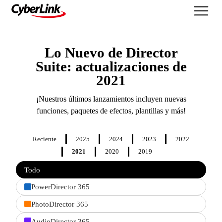
Lo Nuevo
Lo Nuevo de Director
Suite: actualizaciones de
2021
¡Nuestros últimos lanzamientos incluyen nuevas
funciones, paquetes de efectos, plantillas y más!
Reciente
2025
2024
2023
2022
2021
2020
2019
Filter
Todo
features
by
PowerDirector 365
product
PhotoDirector 365
AudioDirector 365