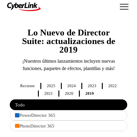
Lo Nuevo
Lo Nuevo de Director
Suite: actualizaciones de
2019
¡Nuestros últimos lanzamientos incluyen nuevas
funciones, paquetes de efectos, plantillas y más!
Reciente
2025
2024
2023
2022
2021
2020
2019
Filter
Todo
features
by
PowerDirector 365
product
PhotoDirector 365