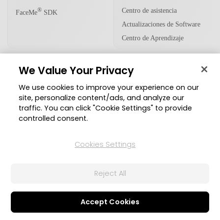
Centro de asistencia
®
FaceMe
SDK
Actualizaciones de Software
Centro de Aprendizaje
We Value Your Privacy
Comunidad
We use cookies to improve your experience on our
Zona de Miembros
site, personalize content/ads, and analyze our
traffic. You can click "Cookie Settings" to provide
Blog
controlled consent.
Síguenos
Cookies Settings
Reject All
© 2026 CyberLink Corp. Todos los derechos reservados.
Política de privacidad
Condiciones de Servicio
Accept Cookies
Configuración de cookies