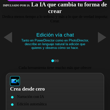
La IA que cambia tu forma de
IMPULSADO POR IA
crear
Dedica menos tiempo a lo tedioso y más a lo que de verdad importa:
Crear.
Edición vía chat
Tanto en PowerDirector como en PhotoDirector,
describe en lenguaje natural la edición que
quieres y observa cómo se hace.
Cada herramienta tiene mucho más que ofrecer
Crea desde cero
Narración con IA
Edición automática