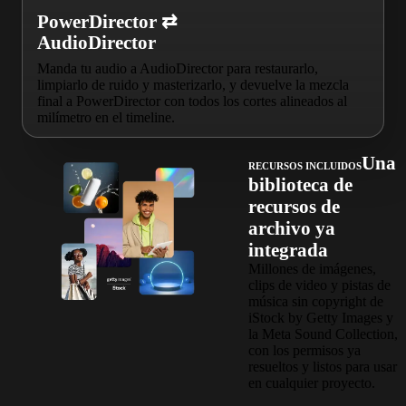
PowerDirector ⇄
AudioDirector
Manda tu audio a AudioDirector para restaurarlo,
limpiarlo de ruido y masterizarlo, y devuelve la mezcla
final a PowerDirector con todos los cortes alineados al
milímetro en el timeline.
Una
RECURSOS INCLUIDOS
biblioteca de
recursos de
archivo ya
integrada
Millones de imágenes,
clips de video y pistas de
música sin copyright de
iStock by Getty Images y
la Meta Sound Collection,
con los permisos ya
resueltos y listos para usar
en cualquier proyecto.