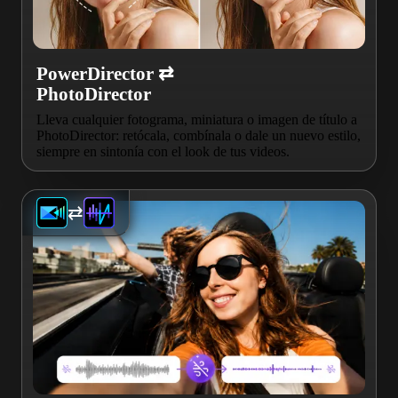
PowerDirector ⇄
PhotoDirector
Lleva cualquier fotograma, miniatura o imagen de título a
PhotoDirector: retócala, combínala o dale un nuevo estilo,
siempre en sintonía con el look de tus videos.
⇄