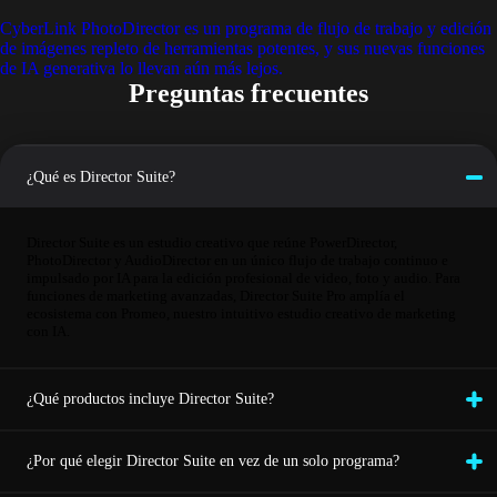
CyberLink PhotoDirector es un programa de flujo de trabajo y edición
de imágenes repleto de herramientas potentes, y sus nuevas funciones
de IA generativa lo llevan aún más lejos.
Preguntas frecuentes
¿Qué es Director Suite?
Director Suite es un estudio creativo que reúne PowerDirector,
PhotoDirector y AudioDirector en un único flujo de trabajo continuo e
impulsado por IA para la edición profesional de video, foto y audio. Para
funciones de marketing avanzadas, Director Suite Pro amplía el
ecosistema con Promeo, nuestro intuitivo estudio creativo de marketing
con IA.
¿Qué productos incluye Director Suite?
¿Por qué elegir Director Suite en vez de un solo programa?