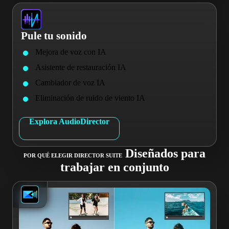
Pule tu sonido
Mejora de voz con IA
Asistente de restauración IA
Cambiador de voz IA
Eliminación de ruido de viento IA
Explora AudioDirector
Diseñados para
POR QUÉ ELEGIR DIRECTOR SUITE
trabajar en conjunto