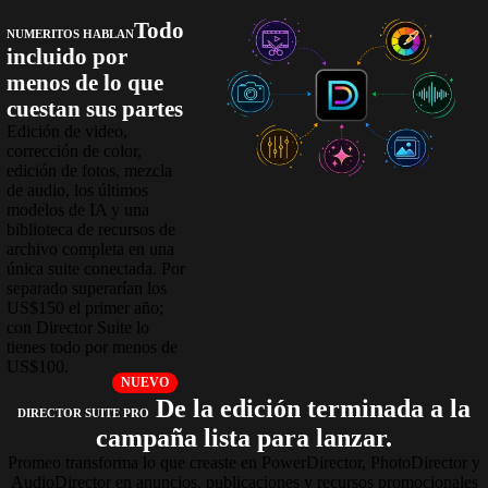
Todo
NUMERITOS HABLAN
incluido por
menos de lo que
cuestan sus partes
Edición de video,
corrección de color,
edición de fotos, mezcla
de audio, los últimos
modelos de IA y una
biblioteca de recursos de
archivo completa en una
única suite conectada. Por
separado superarían los
US$150 el primer año;
con Director Suite lo
tienes todo por menos de
US$100.
NUEVO
De la edición terminada a la
DIRECTOR SUITE PRO
campaña lista para lanzar.
Promeo transforma lo que creaste en PowerDirector, PhotoDirector y
AudioDirector en anuncios, publicaciones y recursos promocionales