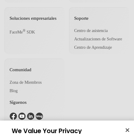
Soluciones empresariales
Soporte
Centro de asistencia
®
FaceMe
SDK
Actualizaciones de Software
Centro de Aprendizaje
Comunidad
Zona de Miembros
Blog
Síguenos
We Value Your Privacy
© 2026 CyberLink Corp. Todos los derechos reservados.