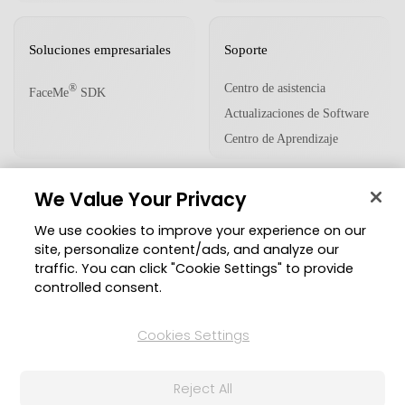
Soluciones empresariales
Soporte
Centro de asistencia
®
FaceMe
SDK
Actualizaciones de Software
Centro de Aprendizaje
We Value Your Privacy
Comunidad
We use cookies to improve your experience on our
Zona de Miembros
site, personalize content/ads, and analyze our
traffic. You can click "Cookie Settings" to provide
Blog
controlled consent.
Síguenos
Cookies Settings
Reject All
© 2026 CyberLink Corp. Todos los derechos reservados.