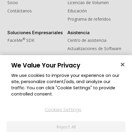
Socio
Licencias de Volumen
Contáctanos
Educación
Programa de referidos
Soluciones Empresariales
Asistencia
®
FaceMe
SDK
Centro de asistencia
Actualizaciones de Software
Centro de Aprendizaje
We Value Your Privacy
Comunidad
Cambiar región
We use cookies to improve your experience on our
Zona de Miembros
site, personalize content/ads, and analyze our
Blog
traffic. You can click "Cookie Settings" to provide
controlled consent.
Síguenos
Cookies Settings
© 2026 CyberLink Corp. Todos los derechos
Reject All
reservados.