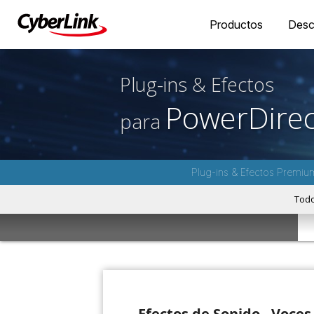
Productos
Desc
Plug-ins & Efectos
PowerDirec
para
Plug-ins & Efectos Premiu
Tod
Efectos de Sonido - Voces