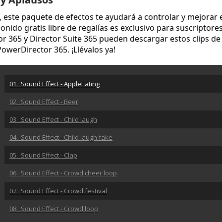
o, este paquete de efectos te ayudará a controlar y mejorar 
sonido gratis libre de regalías es exclusivo para suscriptore
r 365 y Director Suite 365 pueden descargar estos clips de
PowerDirector 365. ¡Llévalos ya!
01. Sound Effect - AppleEating
02. Sound Effect - Beer
03. Sound Effect - Child laugh
04. Sound Effect - Child laugh fake
05. Sound Effect - Clap
06. Sound Effect - Crowd cheer loop
07. Sound Effect - Crowd festival
08. Sound Effect - Crowd loop