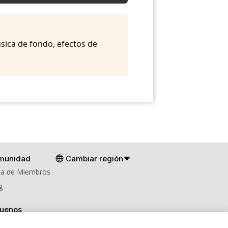
música de fondo, efectos de
munidad
Cambiar región
a de Miembros
g
guenos