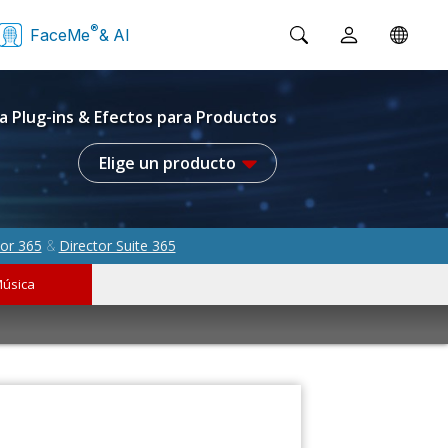
®
FaceMe
& AI
a Plug-ins & Efectos para Productos
Elige un producto
or 365
Director Suite 365
&
úsica