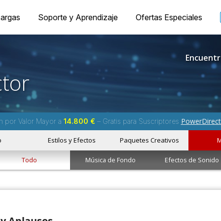
argas
Soporte y Aprendizaje
Ofertas Especiales
Encuentr
tor
PowerDirect
m por Valor Mayor a
14.800 €
– Gratis para Suscriptores
o
Estilos y Efectos
Paquetes Creativos
M
Todo
Música de Fondo
Efectos de Sonido
 y Aplausos