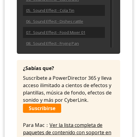
05. Sound Effect - Cola Tin
06. Sound Effect - Dishes rattle
07. Sound Effect - Food Mixer 01
08. Sound Effect - Frying Pan
09. Sound Effect - Gashob 02
10. Sound Effect - Kitchen Ice
¿Sabías que?
11. Sound Effect - Lemonade Bottle
Suscríbete a PowerDirector 365 y lleva
acceso ilimitado a cientos de efectos y
12. Sound Effect - Lit Match
plantillas, música de fondo, efectos de
13. Sound Effect - Matchburn
sonido y más por CyberLink.
Suscribirse
14. Sound Effect - Matchstrike
15. Sound Effect - Pour A Drink
Para Mac：
Ver la lista completa de
16. Sound Effect - Saucepan
paquetes de contenido con soporte en