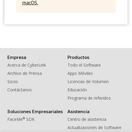
macOS.
17. Sound Effect - Tap 01
18. Sound Effect - Tea
19. Sound Effect - Tea Stir
20. Sound Effect - Toaster 01
Empresa
Productos
Acerca de CyberLink
Todo el Software
Archivo de Prensa
Apps Móviles
Socio
Licencias de Volumen
Contáctanos
Educación
Programa de referidos
Soluciones Empresariales
Asistencia
®
FaceMe
SDK
Centro de asistencia
Actualizaciones de Software