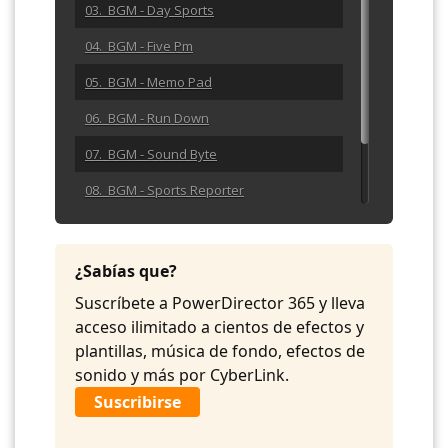
03. BGM - Day Sports
04. BGM - Five Pm
05. BGM - Memo Pad
06. BGM - Run Down
07. BGM - Sound Byte
08. BGM - Sports Reporter
09. BGM - Stock Option
10. BGM - The News Team
¿Sabías que?
Suscríbete a PowerDirector 365 y lleva
acceso ilimitado a cientos de efectos y
plantillas, música de fondo, efectos de
sonido y más por CyberLink.
Suscribirse