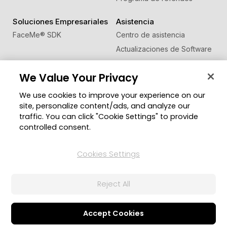
Soluciones Empresariales
Asistencia
FaceMe
®
SDK
Centro de asistencia
Actualizaciones de Software
Centro de Aprendizaje
We Value Your Privacy
Comunidad
Cambiar región
We use cookies to improve your experience on our
Zona de Miembros
site, personalize content/ads, and analyze our
Blog
traffic. You can click "Cookie Settings" to provide
controlled consent.
Síguenos
Cookies Settings
© 2026 CyberLink Corp. Todos los derechos
Reject All
reservados.
Política de privacidad
Condiciones de Servicio
Configuración de cookies
Accept Cookies