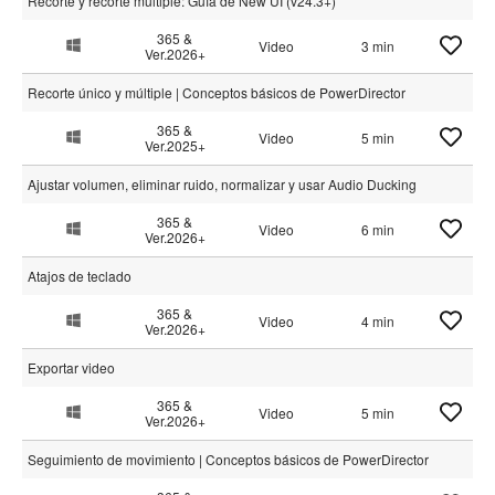
Recorte y recorte múltiple: Guía de New UI (v24.3+)
365 &
Video
3 min
Ver.2026+
Recorte único y múltiple | Conceptos básicos de PowerDirector
365 &
Video
5 min
Ver.2025+
Ajustar volumen, eliminar ruido, normalizar y usar Audio Ducking
365 &
Video
6 min
Ver.2026+
Atajos de teclado
365 &
Video
4 min
Ver.2026+
Exportar video
365 &
Video
5 min
Ver.2026+
Seguimiento de movimiento | Conceptos básicos de PowerDirector