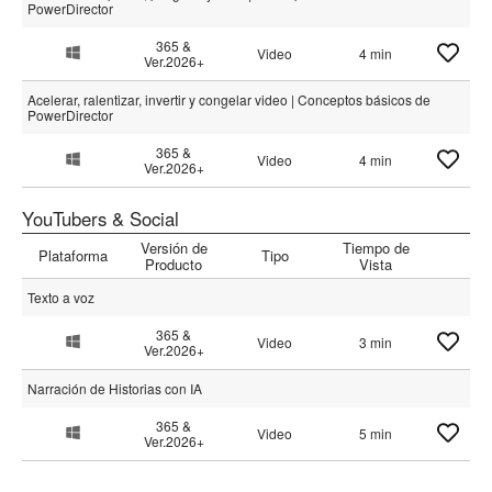
PowerDirector
365 &
Video
4 min
Ver.2026+
Acelerar, ralentizar, invertir y congelar video | Conceptos básicos de
PowerDirector
365 &
Video
4 min
Ver.2026+
YouTubers & Social
Versión de
Tiempo de
Plataforma
Tipo
Producto
Vista
Texto a voz
365 &
Video
3 min
Ver.2026+
Narración de Historias con IA
365 &
Video
5 min
Ver.2026+