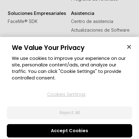
Soluciones Empresariales
Asistencia
FaceMe
®
SDK
Centro de asistencia
Actualizaciones de Software
Centro de Aprendizaje
We Value Your Privacy
Comunidad
Cambiar región
We use cookies to improve your experience on our
Zona de Miembros
site, personalize content/ads, and analyze our
Blog
traffic. You can click "Cookie Settings" to provide
controlled consent.
Síguenos
Cookies Settings
© 2026 CyberLink Corp. Todos los derechos
Reject All
reservados.
Política de privacidad
Condiciones de Servicio
Configuración de cookies
Accept Cookies