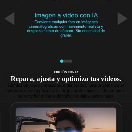
Imagen a video con IA
Convierte cualquier foto en imágenes
cinematográficas con movimiento realista y
desplazamiento de cámara. Sin necesidad de
grabar.
EDICIÓN CON IA
Repara, ajusta y optimiza tus videos.
Elimina objetos no deseados, quita fondos, mejora grabaciones
temblorosas o con poca luz y corrige problemas visuales comunes,
todo mediante flujos de trabajo guiados paso a paso.