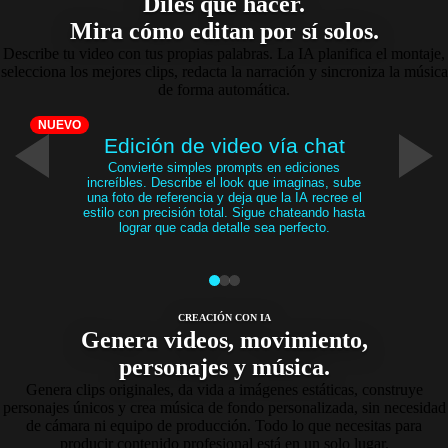
Diles qué hacer.
Mira cómo editan por sí solos.
Describe tu video con tus propias palabras. La IA planifica el montaje,
selecciona los mejores clips, redacta la narración y sincroniza la música
de forma automática.
NUEVO
Edición de video vía chat
Convierte simples prompts en ediciones
increíbles. Describe el look que imaginas, sube
una foto de referencia y deja que la IA recree el
estilo con precisión total. Sigue chateando hasta
lograr que cada detalle sea perfecto.
CREACIÓN CON IA
Genera videos, movimiento,
personajes y música.
Genera clips originales, da vida a imágenes estáticas, construye
personajes únicos y crea música de fondo personalizada, sin necesidad
de cámara ni equipo de producción. Todo lo que necesitas para
producir contenido profesional está en un solo lugar.