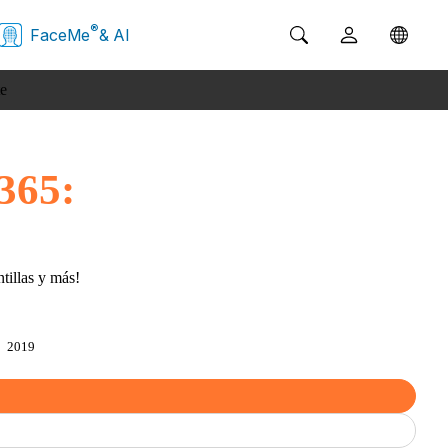
®
FaceMe
& AI
e
nde
isitos
365:
tillas y más!
2019