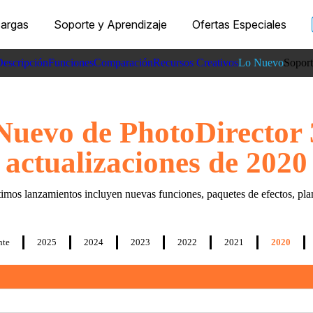
argas
Soporte y Aprendizaje
Ofertas Especiales
escripción
Funciones
Comparación
Recursos Creativos
Lo Nuevo
Soport
Apre
Requ
Nuevo de PhotoDirector 
actualizaciones de 2020
timos lanzamientos incluyen nuevas funciones, paquetes de efectos, plan
nte
2025
2024
2023
2022
2021
2020