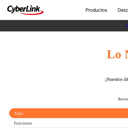
Productos
Desc
D
Lo 
¡Nuestros úl
Recie
Filter
Todo
updates
by
Funciones
type