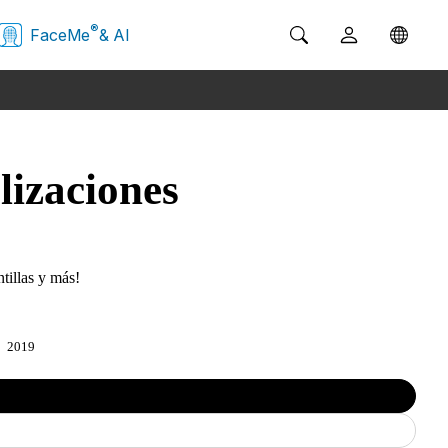
®
FaceMe
& AI
lizaciones
tillas y más!
2019