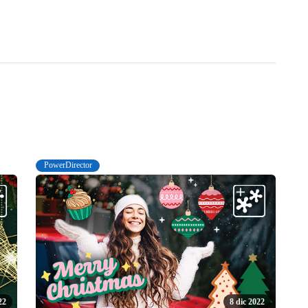
PowerDirector
22
8 dic 2022