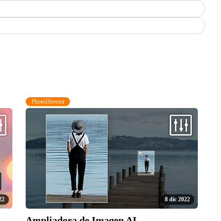
PhotoDirector
22
8 dic 2022
Ampliadora de Imagen AI