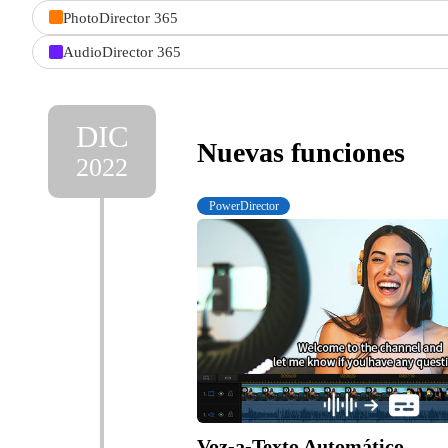
PhotoDirector 365
AudioDirector 365
DIC
Nuevas funciones
2022
PowerDirector
Voz-a-Texto Automático