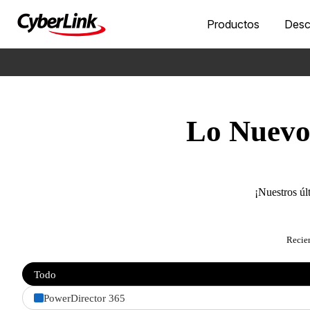
Productos
Desc
Lo Nuevo 
¡Nuestros úl
Recie
Filter
Todo
features
by
PowerDirector 365
product