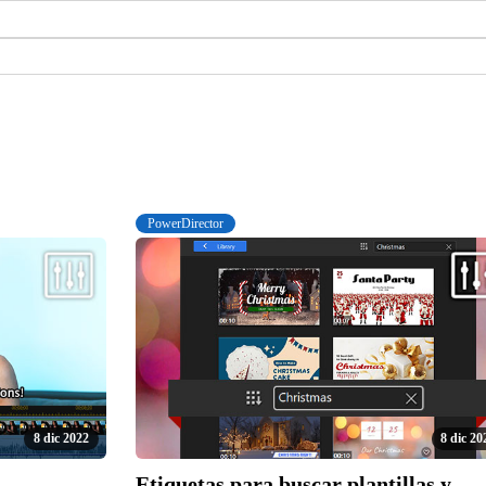
PowerDirector
8 dic 2022
8 dic 20
Etiquetas para buscar plantillas y