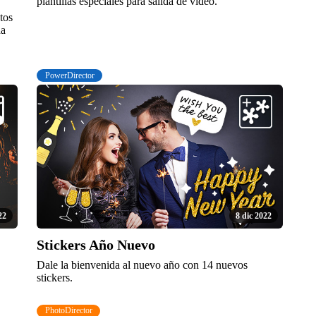
plantillas especiales para salida de video.
tos
da
PowerDirector
22
8 dic 2022
Stickers Año Nuevo
Dale la bienvenida al nuevo año con 14 nuevos
stickers.
PhotoDirector