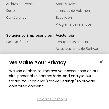
Archivo de Prensa
Apps Móviles
Socio
Licencias de Volumen
Contáctanos
Educación
Programa de referidos
Soluciones Empresariales
Asistencia
®
FaceMe
SDK
Centro de asistencia
Actualizaciones de Software
Centro de Aprendizaje
We Value Your Privacy
Comunidad
Cambiar región
We use cookies to improve your experience on our
Zona de Miembros
site, personalize content/ads, and analyze our
Blog
traffic. You can click "Cookie Settings" to provide
controlled consent.
Síguenos
Cookies Settings
© 2026 CyberLink Corp. Todos los derechos