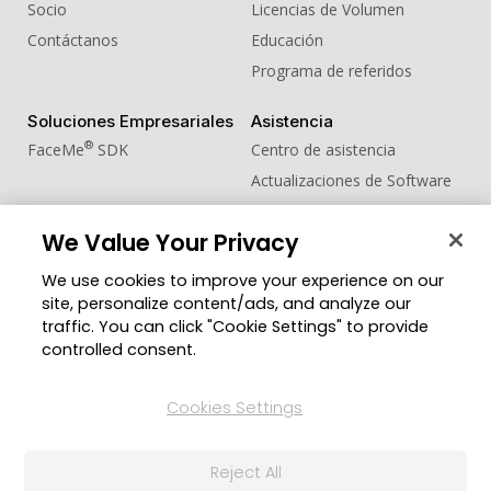
Socio
Licencias de Volumen
Contáctanos
Educación
Programa de referidos
Soluciones Empresariales
Asistencia
®
FaceMe
SDK
Centro de asistencia
Actualizaciones de Software
Centro de Aprendizaje
We Value Your Privacy
Comunidad
Cambiar región
We use cookies to improve your experience on our
Zona de Miembros
site, personalize content/ads, and analyze our
Blog
traffic. You can click "Cookie Settings" to provide
controlled consent.
Síguenos
Cookies Settings
© 2026 CyberLink Corp. Todos los derechos
Reject All
reservados.