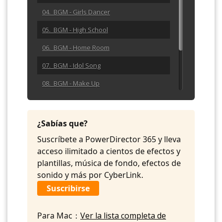
04. BGM - Girls Dancer
05. BGM - High School
06. BGM - Home Room
07. BGM - Idol Song
08. BGM - Make Up
09. BGM - Message
10. BGM - Odaiba
¿Sabías que?
11. BGM - Rose
Suscríbete a PowerDirector 365 y lleva
acceso ilimitado a cientos de efectos y
plantillas, música de fondo, efectos de
sonido y más por CyberLink.
Suscribirse
Para Mac：
Ver la lista completa de