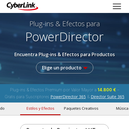
Plug-ins & Efectos
para
PowerDirector
Encuentra Plug-ins & Efectos para Productos
Elige un producto
Plug-ins & Efectos Premium por Valor Mayor a
14.800 €
–
PowerDirector 365
Director Suite 365
Gratis para Suscriptores
&
do
Estilos y Efectos
Paquetes Creativos
Música