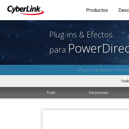
Productos
Desc
Plug-ins & Efectos
PowerDirec
para
Plug-ins & Efectos Premiu
Tod
Todo
Vacaciones