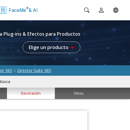
®
FaceMe
& AI
a Plug-ins & Efectos para Productos
Elige un producto
or 365
Director Suite 365
&
úsica
Decoración
Otros