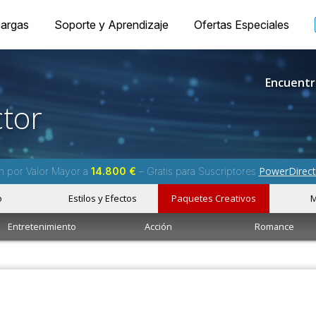
argas
Soporte y Aprendizaje
Ofertas Especiales
Encuentr
tor
PowerDirect
m por Valor Mayor a
14.800 €
– Gratis para Suscriptores
o
Estilos y Efectos
Paquetes Creativos
M
Entretenimiento
Acción
Romance