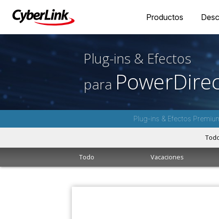
Productos
Desc
Plug-ins & Efectos
PowerDirec
para
Plug-ins & Efectos Premiu
Tod
Todo
Vacaciones