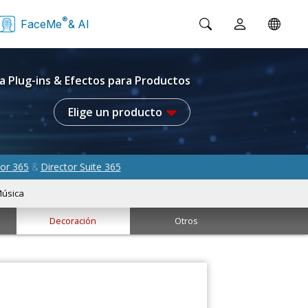
®
FaceMe
& AI
a Plug-ins & Efectos para Productos
Elige un producto
or 365
Director Suite 365
&
úsica
Decoración
Otros