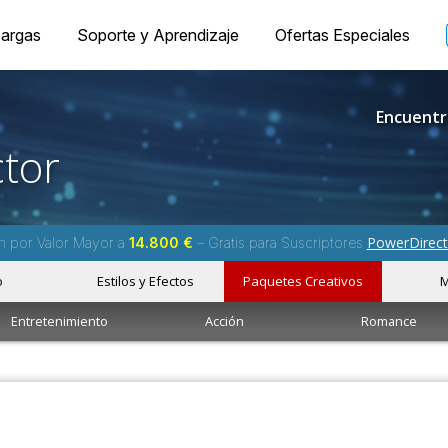
argas
Soporte y Aprendizaje
Ofertas Especiales
Encuentr
tor
PowerDirect
m por Valor Mayor a
14.800 €
– Gratis para Suscriptores
o
Estilos y Efectos
Paquetes Creativos
M
Entretenimiento
Acción
Romance