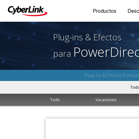
Productos
Desc
Plug-ins & Efectos
PowerDirec
para
Plug-ins & Efectos Premiu
Tod
Todo
Vacaciones