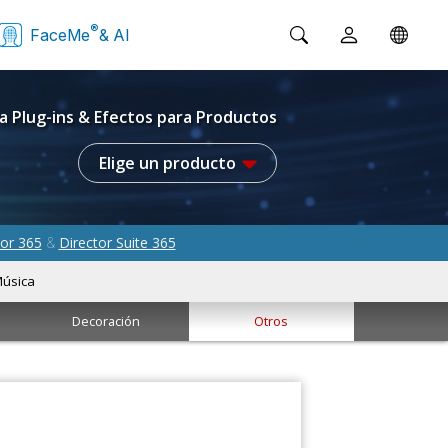
®
FaceMe
& AI
a Plug-ins & Efectos para Productos
Elige un producto
or 365
Director Suite 365
&
úsica
Decoración
Otros