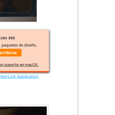
ción 365
, paquetes de diseño,
scribirse
con soporte en macOS.
yberLink Application