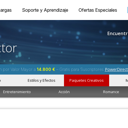
argas
Soporte y Aprendizaje
Ofertas Especiales
Encuentr
tor
PowerDirect
m por Valor Mayor a
14.800 €
– Gratis para Suscriptores
o
Estilos y Efectos
Paquetes Creativos
M
Entretenimiento
Acción
Romance