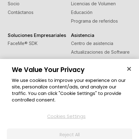
Socio
Licencias de Volumen
Contáctanos
Educación
Programa de referidos
Soluciones Empresariales
Asistencia
FaceMe
®
SDK
Centro de asistencia
Actualizaciones de Software
Centro de Aprendizaje
We Value Your Privacy
Comunidad
Cambiar región
We use cookies to improve your experience on our
Zona de Miembros
site, personalize content/ads, and analyze our
Blog
traffic. You can click "Cookie Settings" to provide
controlled consent.
Síguenos
Cookies Settings
© 2026 CyberLink Corp. Todos los derechos
Reject All
reservados.