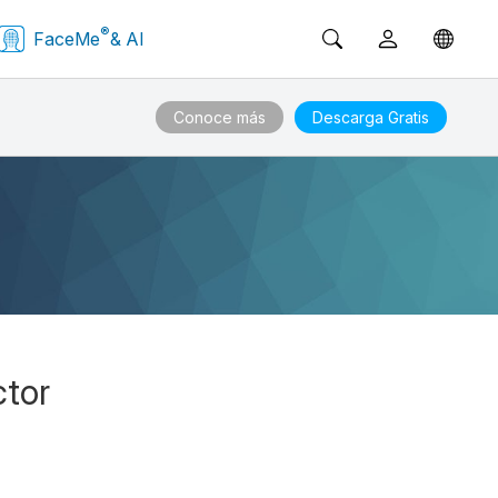
®
FaceMe
& AI
Conoce más
Descarga Gratis
ctor