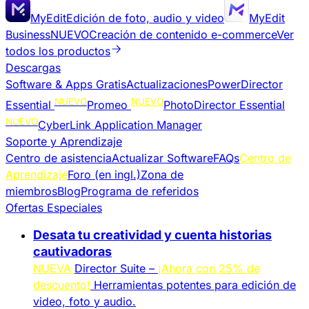
MyEdit
Edición de foto, audio y video
MyEdit
Business
NUEVO
Creación de contenido e-commerce
Ver
todos los productos
Descargas
Software & Apps Gratis
Actualizaciones
PowerDirector
NUEVO
NUEVO
Essential
Promeo
PhotoDirector Essential
NUEVO
CyberLink Application Manager
Soporte y Aprendizaje
Centro de asistencia
Actualizar Software
FAQs
Centro de
Aprendizaje
Foro (en ingl.)
Zona de
miembros
Blog
Programa de referidos
Ofertas Especiales
Desata tu creatividad y cuenta historias
cautivadoras
NUEVA
Director Suite –
¡Ahora con 25% de
descuento!
Herramientas potentes para edición de
video, foto y audio.