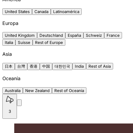
United States
Canada
Latinoamérica
Europa
United Kingdom
Deutschland
España
Schweiz
France
Italia
Suisse
Rest of Europe
Asia
日本
台灣
香港
中国
대한민국
India
Rest of Asia
Oceanía
Australia
New Zealand
Rest of Oceania
3