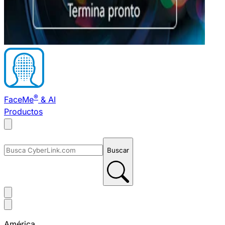
®
FaceMe
& AI
Productos
Buscar
América