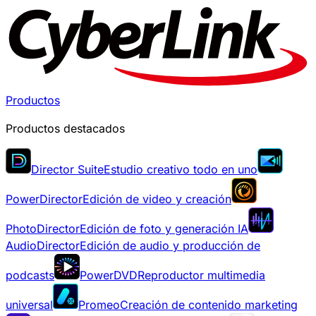
Productos
Productos destacados
Director Suite
Estudio creativo todo en uno
PowerDirector
Edición de video y creación
PhotoDirector
Edición de foto y generación IA
AudioDirector
Edición de audio y producción de
podcasts
PowerDVD
Reproductor multimedia
universal
Promeo
Creación de contenido marketing