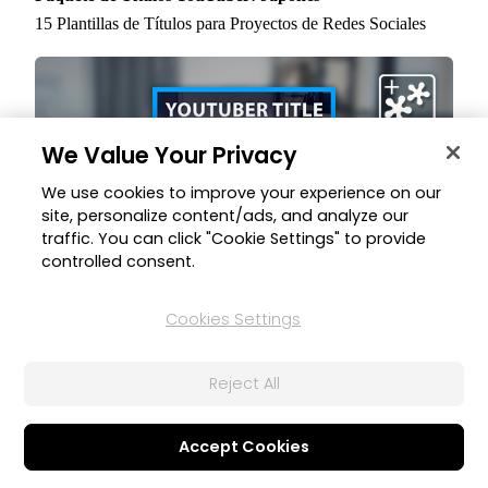
15 Plantillas de Títulos para Proyectos de Redes Sociales
We Value Your Privacy
We use cookies to improve your experience on our
site, personalize content/ads, and analyze our
traffic. You can click "Cookie Settings" to provide
controlled consent.
16 sept 2021
Cookies Settings
Paquete de Títulos YouTuber: Inglés
25 Plantillas de Títulos para Proyectos de Redes Sociales
Reject All
Accept Cookies