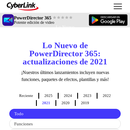
PowerDirector 365
Potente edición de video
Lo Nuevo
Lo Nuevo de
PowerDirector 365:
actualizaciones de 2021
¡Nuestros últimos lanzamientos incluyen nuevas
funciones, paquetes de efectos, plantillas y más!
Reciente
2025
2024
2023
2022
2021
2020
2019
Filter
Todo
updates
by
Funciones
type