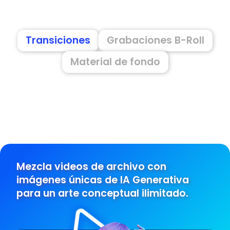
forma creativa videos e imágenes de archivo para hacer brillar tu material
para YouTube.
Transiciones
Grabaciones B-Roll
Material de fondo
Personaliza fácil con Herramientas IA
Haz que el material de archivo funcione para tí. Transforma fondos,
reemplaza cielos e incluso utiliza la avanzada IA Generativa para crear
imágenes que puedes mezclar con videos y fotos de archivo.
Mezcla videos de archivo con
imágenes únicas de IA Generativa
para un arte conceptual ilimitado.