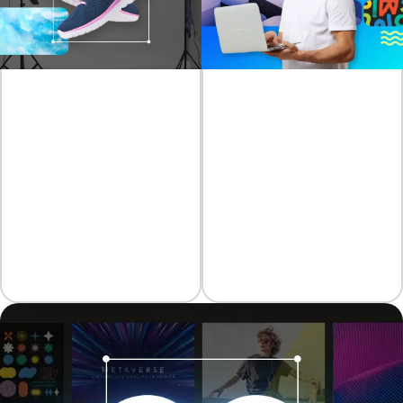
Asequible
Elementos
El plan Premium de
creativos al
Contenidos de Archivo de
alcance de tu
Getty te ofrece un valor
insuperable comparado
mano
con el costo de adquirir
licencias individuales,
Accede a tomas
grabar tus propios
profesionales de alta
contenidos o contratar
resolución y contenidos
profesionales.
grabados que impulsen al
instante el atractivo de
tus videos.