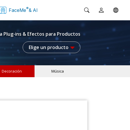
®
FaceMe
& AI
a Plug-ins & Efectos para Productos
Elige un producto
Decoración
Música