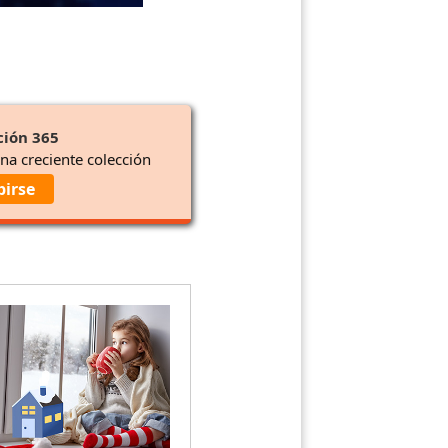
ción 365
una creciente colección
birse