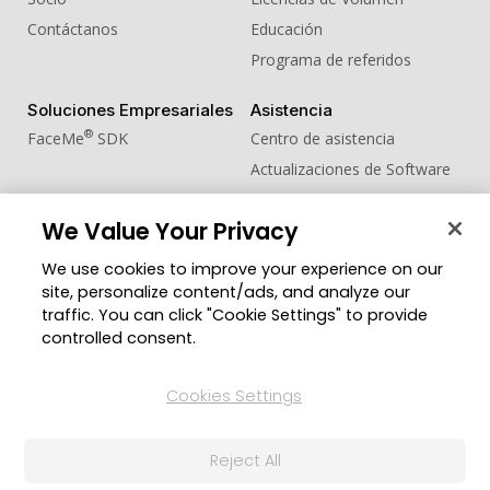
Contáctanos
Educación
Programa de referidos
Soluciones Empresariales
Asistencia
®
FaceMe
SDK
Centro de asistencia
Actualizaciones de Software
Centro de Aprendizaje
We Value Your Privacy
Comunidad
Cambiar región
We use cookies to improve your experience on our
Zona de Miembros
site, personalize content/ads, and analyze our
Blog
traffic. You can click "Cookie Settings" to provide
controlled consent.
Síguenos
Cookies Settings
© 2026 CyberLink Corp. Todos los derechos
Reject All
reservados.