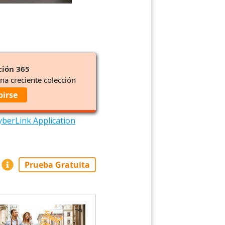
ción 365
una creciente colección
birse
yberLink Application
Prueba Gratuita