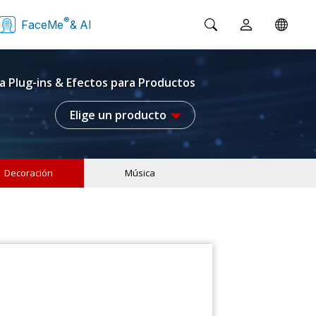
®
FaceMe
& AI
a Plug-ins & Efectos para Productos
Elige un producto
Decoración
Música