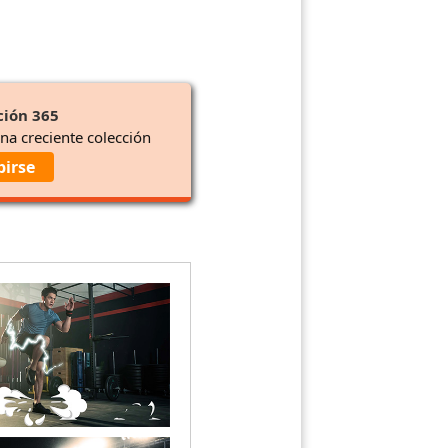
ción 365
una creciente colección
birse