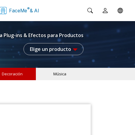
®
FaceMe
& AI
a Plug-ins & Efectos para Productos
Elige un producto
Decoración
Música