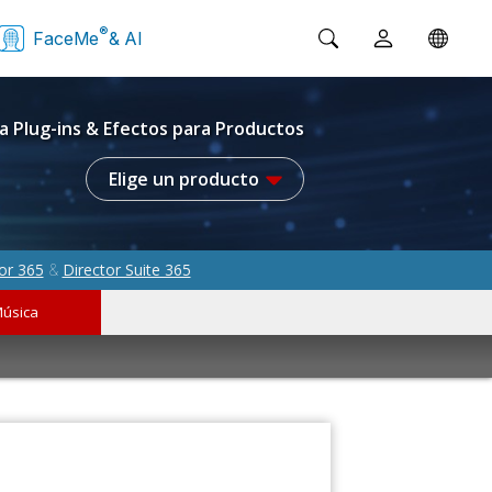
®
FaceMe
& AI
a Plug-ins & Efectos para Productos
Elige un producto
or 365
Director Suite 365
&
úsica