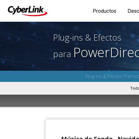
Productos
Desc
Plug-ins & Efectos
PowerDirec
para
Plug-ins & Efectos Premiu
Tod
Música de Fondo - Navid