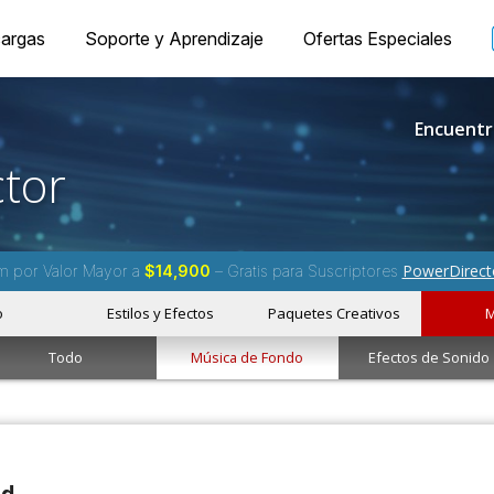
argas
Soporte y Aprendizaje
Ofertas Especiales
Encuentr
tor
PowerDirect
m por Valor Mayor a
$14,900
– Gratis para Suscriptores
o
Estilos y Efectos
Paquetes Creativos
M
Todo
Música de Fondo
Efectos de Sonido
ad