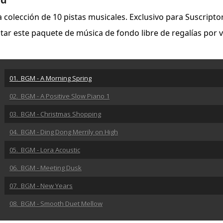
colección de 10 pistas musicales. Exclusivo para Suscripto
tar este paquete de música de fondo libre de regalías por 
01. BGM - A Morning Spring
02. BGM - A Positive Slow Piano 1
03. BGM - Christmas Shopping
04. BGM - Ding Dong Merrily on High
05. BGM - Lora Acoustic
06. BGM - Meeting Dusk
07. BGM - New Years
08. BGM - Smooth Duet Mellow
09. BGM - The Wassail Song