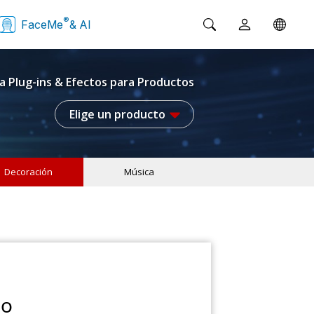
®
FaceMe
& AI
a Plug-ins & Efectos para Productos
Elige un producto
Decoración
Música
no