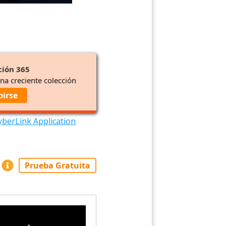
ción 365
una creciente colección
birse
yberLink Application
Prueba Gratuita