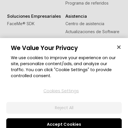
Programa de referidos
Soluciones Empresariales
Asistencia
FaceMe
®
SDK
Centro de asistencia
Actualizaciones de Software
Centro de Aprendizaje
We Value Your Privacy
Comunidad
Cambiar región
We use cookies to improve your experience on our
Zona de Miembros
site, personalize content/ads, and analyze our
Blog
traffic. You can click "Cookie Settings" to provide
controlled consent.
Síguenos
Cookies Settings
© 2026 CyberLink Corp. Todos los derechos
Reject All
reservados.
Política de privacidad
Condiciones de Servicio
Configuración de cookies
Accept Cookies