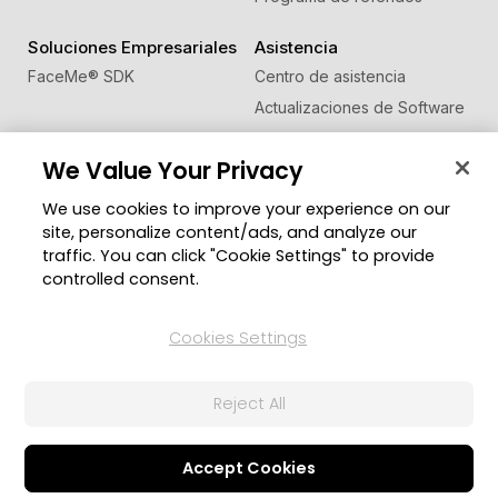
Soluciones Empresariales
Asistencia
FaceMe
®
SDK
Centro de asistencia
Actualizaciones de Software
Centro de Aprendizaje
We Value Your Privacy
Comunidad
Cambiar región
We use cookies to improve your experience on our
Zona de Miembros
site, personalize content/ads, and analyze our
Blog
traffic. You can click "Cookie Settings" to provide
controlled consent.
Síguenos
Cookies Settings
© 2026 CyberLink Corp. Todos los derechos
Reject All
reservados.
Política de privacidad
Condiciones de Servicio
Configuración de cookies
Accept Cookies