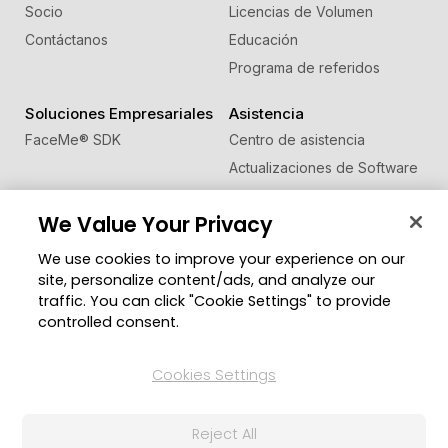
Socio
Licencias de Volumen
Contáctanos
Educación
Programa de referidos
Soluciones Empresariales
Asistencia
FaceMe
®
SDK
Centro de asistencia
Actualizaciones de Software
Centro de Aprendizaje
We Value Your Privacy
Comunidad
Cambiar región
We use cookies to improve your experience on our
Zona de Miembros
site, personalize content/ads, and analyze our
Blog
traffic. You can click "Cookie Settings" to provide
controlled consent.
Síguenos
Cookies Settings
© 2026 CyberLink Corp. Todos los derechos
Reject All
reservados.